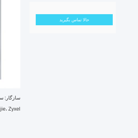
حالا تماس بگیرید
uijie، Zyxel