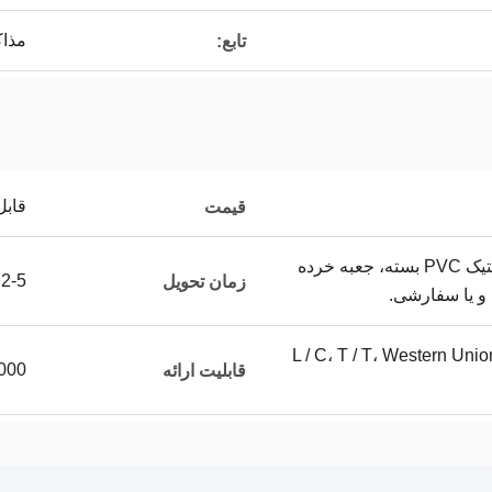
مذاک
تابع:
قابل
قیمت
کیسه های استاتیک، پلاستیک PVC بسته، جعبه خرده
2-5 روز کاری
زمان تحویل
و یا سفارشی.
L / C، T / T، Western Uni
3000 قطعه 
قابلیت ارائه