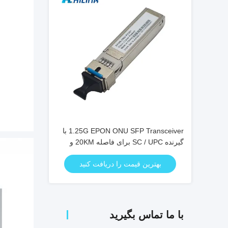
1.25G EPON ONU SFP Transceiver با
گیرنده SC / UPC برای فاصله 20KM و
محدوده دمای 0 °C ~ +70 °C
بهترین قیمت را دریافت کنید
با ما تماس بگیرید