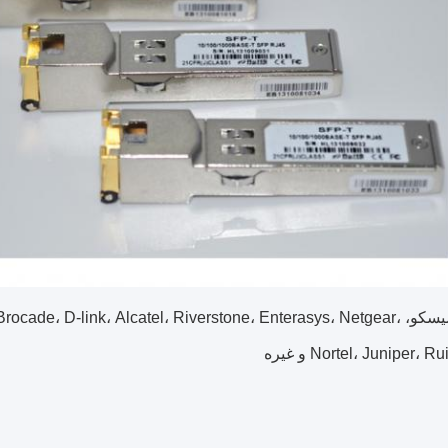
سازگار: سیسکو،  D-link، Alcatel، Riverstone، Enterasys، Netgear
Nortel، Juniper، R و غیره