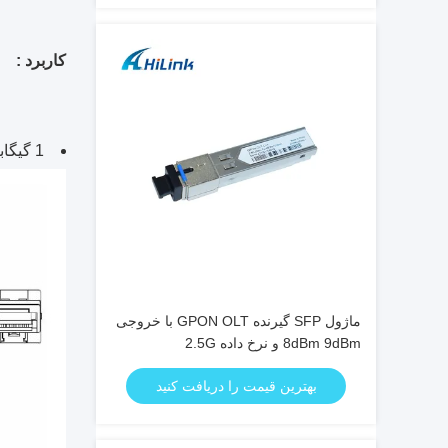
کاربرد :
1 گیگابیت اترنت بیش از کابل Cat 5
ماژول SFP گیرنده GPON OLT با خروجی
8dBm 9dBm و نرخ داده 2.5G
بهترین قیمت را دریافت کنید