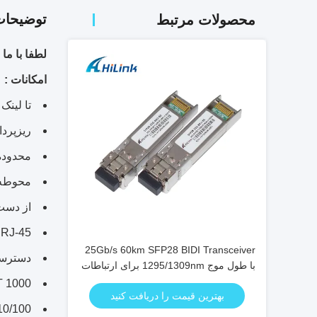
توضیحا
محصولات مرتبط
لطفا با ما 
امکانات :
تا لینک داد
ریزپردازنده
محدوده دماي 
محوطه ب
از دست داد
ct RJ-45
25Gb/s 60km SFP28 BIDI Transceiver
دسترسی به لایه 
با طول موج 1295/1309nm برای ارتباطات
دو طرفه فیبر نوری با سرعت بالا
1000 BASE-T در سیستم های میزبان با اینترفیس SERDES
بهترین قیمت را دریافت کنید
10/100 / 1000Mbps سازگار در سیستم های میزبان با رابط 