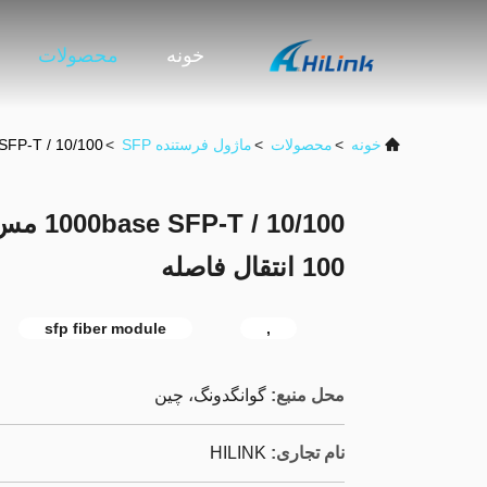
خونه
محصولات
خونه
>
محصولات
>
ماژول فرستنده SFP
>
10/100 / 1000base SFP-T مس SFP فرستنده ماژول rj45 100 انتقال فاصله
100 انتقال فاصله
sfp fiber module
,
محل منبع:
گوانگدونگ، چین
نام تجاری:
HILINK