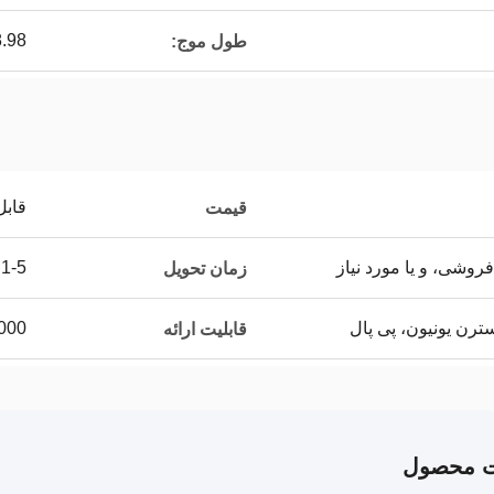
58.98
طول موج:
قابل
قیمت
روشی، و یا مورد نیاز
1-5 روز کاری
زمان تحویل
3000 عدد در ه
قابلیت ارائه
ت محصول