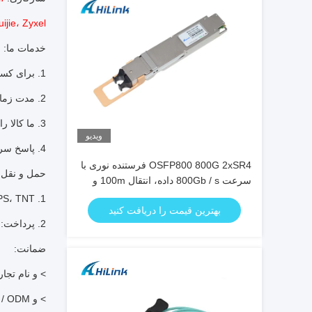
، Ruijie، Zyxel
خدمات ما:
1. برای کسب اطلاعات بیشتر با ما تماس بگیرید تا سفارش خود را تأیید کنید.
2. مدت زمان کوتاه پس از تایید.
3. ما کالا را با اکسپرس بین المللی عرضه می کنیم.
ویدیو
4. پاسخ سریع برای بازخورد مشتریان و سؤالات دیگر.
OSFP800 800G 2xSR4 فرستنده نوری با
حمل و نقل 
سرعت 800Gb / s داده، انتقال 100m و
مصرف 15W
1. International Express: DHL، Fedex، UPS، EMS، UPS، TNT و غیره
بهترین قیمت را دریافت کنید
2. پرداخت: T / T، وسترن یونیون، پی پال و غیره.
ضمانت:
> و نام تجا
> و OEM / ODM موجود است