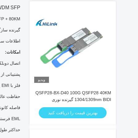
DM SFP +
10G DWDM SFP + 80KM به طور خاص برای انتقال داده ها
گیرنده سازگار با توافقنامه on SFP + SFF-8431
اطلاعات سریال در 10.3125 گیگابیت در ثانی
امکانات:
اتصال دوبلک
پشتیبانی از 
ویدیو
فلز با EMI پایین تر
QSFP28-BX-D40 100G QSFP28 40KM
حفاظت عالی D
1304/1309nm BIDI گیرنده نوری
EML+APD گیرنده SFP
فاصله کانونی DWDM 100 گیگاهرتز
بهترین قیمت را دریافت کنید
EML فرستنده و گیرنده APD
حداکثر طول لینک تا