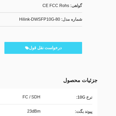
گواهی:
CE FCC Rohs
شماره مدل:
Hilink-DWSFP10G-80
درخواست نقل قول
جزئیات محصول
FC / SDH
نرخ 10G:
23dBm
پیوند بگت: