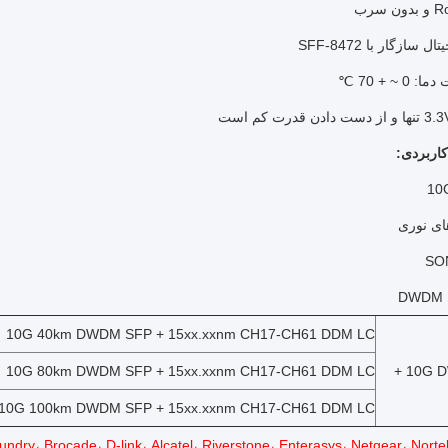
سازگار با SFF-8472
 ~ + 70 ℃
کاربردی:
ای نوری
SO
10G 40km DWDM SFP + 15xx.xxnm CH17-CH61 DDM LC
10G 80km DWDM SFP + 15xx.xxnm CH17-CH61 DDM LC
10G D
10G 100km DWDM SFP + 15xx.xxnm CH17-CH61 DDM LC
dry، Brocade، D-link، Alcatel، Riverstone، Enterasys، Netgear، Nortel