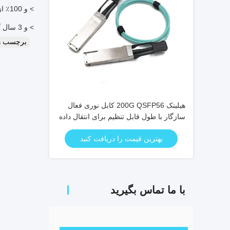
> و 100٪ از طریق تست کیفیت و آزمون پیری.
> و 3 سال گارانتی (از تاریخ حمل و نقل).
برچسب ه
هیلینک 200G QSFP56 کابل نوری فعال
سازگار با طول قابل تنظیم برای انتقال داده
با سرعت بالا
بهترین قیمت را دریافت کنید
با ما تماس بگیرید