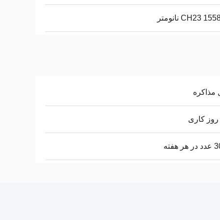
CH23 15 نانومتر
 مذاکره
ر هفته