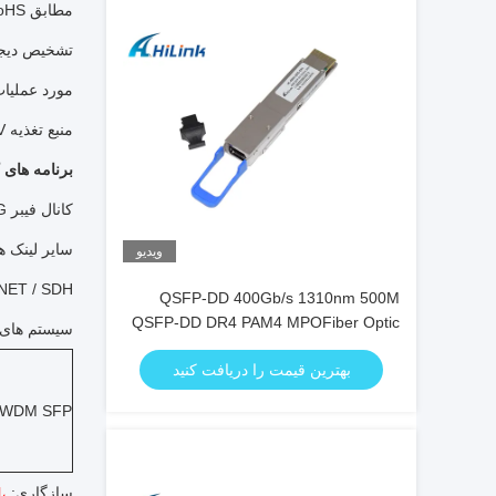
مطابق RoHS و بدون سرب
تشخیص دیجیتال 
مورد عملیات دما: 0
منبع تغذیه 3.3V تنها و از دست دادن قدرت کم است
برنامه های 
کانال فیبر 10G
سایر لینک ه
ویدیو
NET / SDH
QSFP-DD 400Gb/s 1310nm 500M
QSFP-DD DR4 PAM4 MPOFiber Optic
سیستم های DWDM
Transceiver
بهترین قیمت را دریافت کنید
WDM SFP +
سازگاری:
،