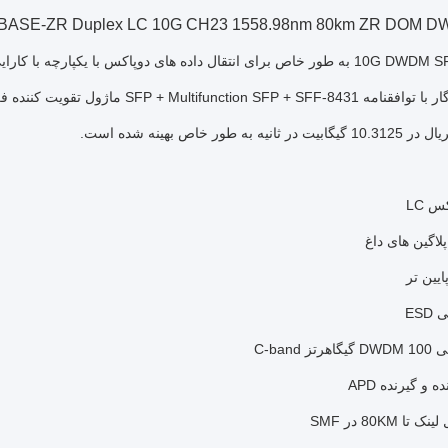
BASE-ZR Duplex LC 10G CH23 1558.98nm 80km ZR DOM DW
ی دوپاکس با یکپارچه با کارایی بالا در فیبر نوری تک حالت طراحی شده است.
SFP + Multifuncti ماژول تقویت کننده فرم کوچک پیشرفته است.
ه به طور خاص بهینه شده است.
س LC
پلاگین های داغ
ES
 C-band
 80KM در SMF