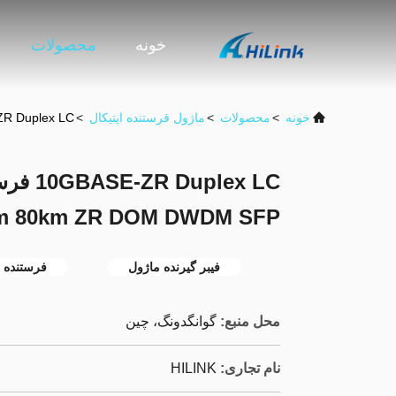
خونه
محصولات
خونه
>
محصولات
>
ماژول فرستنده اپتیکال
>
10GBASE-ZR Duplex LC فرستنده ماژول نوری  SFP
m 80km ZR DOM DWDM SFP +
فیبر گیرنده ماژول
فرستنده ف
محل منبع:
گوانگدونگ، چین
نام تجاری:
HILINK