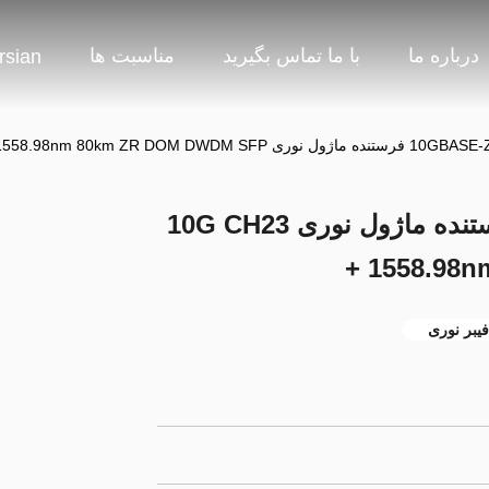
درباره ما
با ما تماس بگیرید
مناسبت ها
rsian
10G CH23 1558.98nm 80km ZR DOM DWDM +
10GBASE-ZR Duplex LC فرستنده ماژول نوری 10G CH23
1558.98n
یبر نوری