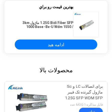
بهترين قيمت رو براي
1.25G Bidi Fiber SFP ماژول 3km
1000 Base -Bx-U Wdm 1550 /
1310nm 3 سال گارانتی
ادامه هید
محصولات بالا
برای اتصالات LC و Sc
ماژول گیرنده تک فیبر
1.25G SFP WDM SFP
قابل مذاکره MOQ:1 عدد
تماس