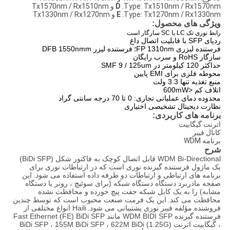
.Type: Tx1510nm / Rx1570nm و Tx1570nm / Rx1510nm
D
.Type: Tx1270nm / Rx1330nm و Tx1330nm / Rx1270nm
E
ویژگی های محصول:
رابط نوری تک LC یا SC سازگار است
ردپای SFP با قابلیت اتصال داغ
فرستنده لیزری FP 1310nm؛
فرستنده لیزر DFB 1550nmm
سازگار RoHS و سرب رایگان
حداکثر 120 کیلومتر در SMF 9 / 125um
محوطه فلزی برای EMI پایین
منبع تغذیه تنها 3.3 ولت
اتلاف کم <600mW
محدوده دمای عملیاتی تجاری: 0 تا 70 درجه سانتی گراد
نظارت دیجیتال تشخیصی اختیاری
برنامه های کاربردی:
اترنت گیگابیت
کانال فیبر
برنامه WDM
شرح
WDM Bi-Directional قابل اتصال کوچک به فاکتور شکل (BiDi SFP)
یک ماژول فرستنده گیرنده نوری است که در ارتباطات نوری برای
برنامه های ارتباطی و ارتباطات دو طرفه داده استفاده می شود.
این
صفحه مادربرد دستگاه دستگاه شبکه (برای سوئیچ ، روتر یا دستگاه
مشابه) را به یک کابل شبکه جفت پیچ خورده و محافظت نشده
محافظت می کند.
این یک فرمت صنعت محبوب است که توسط چندین
فروشنده مؤلفه فیبر نوری پشتیبانی می شود.
Haili انواع مختلفی از
فرستنده گیرنده WDM BIDI SFP مانند Fast Ethernet (FE) BiDi SFP
، گیگابیت اترنت (1.25G) BiDi SFP ، 155M BiDi SFP ، 622M BiDi