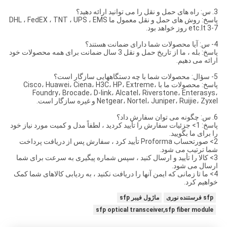
3. س: راه های حمل و نقل را می توانید ارائه دهید؟
پاسخ: روش های حمل و نقل معمول ما DHL ، FedEX ، TNT ، UPS ، EMS
etc.It 3-7 روز خواهد بود.
4- س: آیا محصولات شما دارای ضمانت هستند؟
پاسخ: بله ، ما از تاریخ حمل و نقل 3 سال ضمانت برای همه محصولات خود
ارائه می دهیم.
5- سؤال: محصولات شما با چه دستگاههایی سازگار است؟
پاسخ: محصولات ما با Cisco، Huawei، Ciena، H3C، HP، Extreme،
Foundry، Brocade، D-link، Alcatel، Riverstone، Enterasys،
Netgear، Nortel، Juniper، Ruijie، Zyxel و غیره سازگار است.
6. س: چگونه می توان سفارش داد؟
پاسخ: 1> جزئیات سفارش را تأیید کردید ، لطفاً مدل و کمیت مورد نیاز خود
را برای ما بگویید.
2> صورتحساب Proforma تأیید کرد ، سفارش پس از دریافت پرداخت
شما ترتیب می شود.
3> کالا را تأیید و ارسال کنید ، سپس شماره پیگیری به سرعت برای شما
ارسال می شود.
4> ما تا زمانی که ایمن آنها را دریافت نکنید ، به ردیابی کالاهای شما کمک
خواهیم کرد.
sfp فرستنده نوری
ماژول فیبر sfp
sfp optical transceiver,sfp fiber module