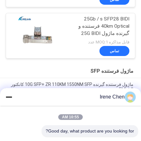
25Gb / s SFP28 BIDI
40km Optical فرستنده و
گیرنده ماژول 25G BIDI
SFP28 40KM اترنت
قابل مذاکره MOQ:1 عدد
تماس
ماژول فرستنده SFP
ماژول فرستنده گیرنده 10G SFP+ ZR 110KM 1550NM SFP کانکتور
EML LC
Irene Chen
ماژول فیبر نوری Deplex LC SM Fiber 100G مسافت طولانی 100
کیلومتر با DDM
10:55 AM
ماژول فرستنده گیرنده 10G SFP 850 نانومتری کانکتور LC دوگانه
300M SFP-10G-SR
Good day, what product are you looking for?