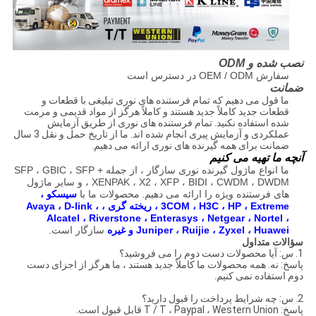
نصب شده و ODM
سفارش OEM / ODM در دسترس است
ضمانت
ما قول می دهیم که تمام فرستنده های نوری تبلیغی با قطعات و
قطعات جدید کاملاً جدید هستند و کاملاً هرگز از مواد قدیمی و مرمت
شده استفاده نکنید.
تمام فرستنده های نوری از طریق آزمایش
عملکردی و آزمایش پیری انجام شده اند.
ما از تاریخ حمل و نقل 3 سال
ضمانت برای همه گیرنده های نوری ارائه می دهیم.
آنچه ما تهیه می کنیم
ما انواع ماژول گیرنده نوری سازگار ، از جمله SFP ، GBIC ، SFP +
، XENPAK ، X2 ، XFP ، BIDI ، CWDM ، DWDM و سایر ماژول
های فرستنده ویژه را ارائه می دهیم.
محصولات ما
با
سیسکو ،
3COM ، H3C ، HP ، Extreme ، ریخته گری ، Avaya ، D-link ،
Alcatel ، Riverstone ، Enterasys ، Netgear ، Nortel ،
Juniper ، Ruijie ، Zyxel ، Huawei و غیره
سازگار است.
سؤالات متداول
1. س: آیا محصولات دست دوم را می فروشید؟
پاسخ: نه. همه محصولات ما کاملاً جدید هستند ، ما هرگز از اجزای دست
دوم استفاده نمی کنیم.
2. س: چه شرایط پرداخت را قبول دارید؟
پاسخ: T / T ، Paypal ، Western Union قابل قبول است.