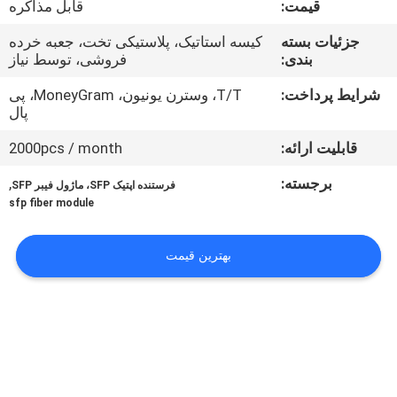
قیمت:
قابل مذاکره
کیفیت
جزئیات بسته
کیسه استاتیک، پلاستیکی تخت، جعبه خرده
بندی:
فروشی، توسط نیاز
با
ما
شرایط پرداخت:
T/T، وسترن یونیون، MoneyGram، پی
پال
تماس
قابلیت ارائه:
2000pcs / month
بگیرید
برجسته:
,
فرستنده اپتیک SFP، ماژول فیبر SFP
sfp fiber module
اخبار
بهترین قیمت
پرونده
ها
درخواست
نقل قول