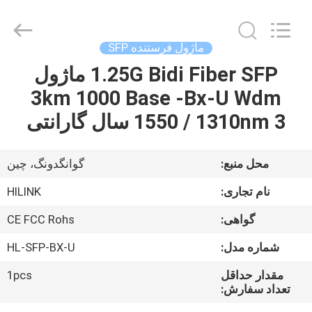
Shenzhen
HiLink
Technology
Co.,Ltd..
All
ماژول فرستنده SFP
Rights
Reserved.
1.25G Bidi Fiber SFP ماژول
خونه
3km 1000 Base -Bx-U Wdm
محصولات
1550 / 1310nm 3 سال گارانتی
درباره
محل منبع:
گوانگدونگ، چین
ما
نام تجاری:
HILINK
گواهی:
CE FCC Rohs
تور
شماره مدل:
HL-SFP-BX-U
کارخانه
مقدار حداقل
1pcs
تعداد سفارش:
کنترل