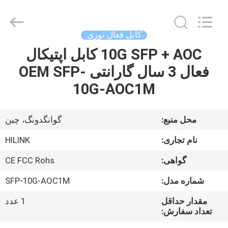
Shenzhen
HiLink
Technology
Co.,Ltd..
All
کابل فعال نوری
Rights
Reserved.
10G SFP + AOC کابل اپتیکال
خونه
فعال 3 سال گارانتی OEM SFP-
محصولات
10G-AOC1M
درباره
محل منبع:
گوانگدونگ، چین
ما
نام تجاری:
HILINK
گواهی:
CE FCC Rohs
تور
شماره مدل:
SFP-10G-AOC1M
کارخانه
مقدار حداقل
1 عدد
تعداد سفارش:
کنترل