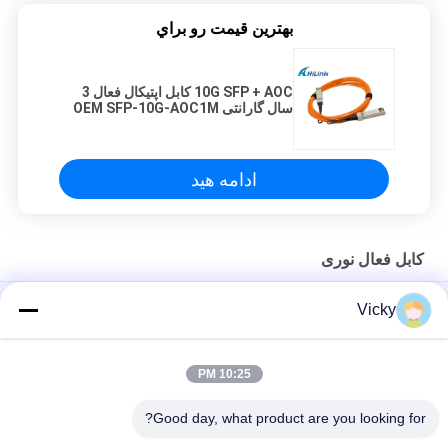
بهترين قيمت رو براي
10G SFP + AOC کابل اپتیکال فعال 3
سال گارانتی OEM SFP-10G-AOC1M
ادامه هید
کابل فعال نوری
کابل نوری فعال AOC 5M OM3 850 نانومتری MPO SFP QSFP28 به
Vicky
QSFP28
کابل نوری 40G AOC QSFP+ به 4SFP Active AOC با چهار کانال
10:25 PM
کابل نوری فعال SFP28 25G AOC 3M مصرف برق کمتر از 1 وات
Good day, what product are you looking for?