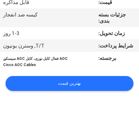
قیمت:
قابل مذاکره
کیفیت
جزئیات بسته
کیسه ضد انفجار
بندی:
با
ما
زمان تحویل:
1-3 روز
تماس
شرایط پرداخت:
T/T, وسترن یونیون
بگیرید
برجسته:
,
AOC فعال کابل نوری، کابل AOC سیسکو
Cisco AOC Cables
اخبار
بهترین قیمت
پرونده
ها
درخواست
نقل قول