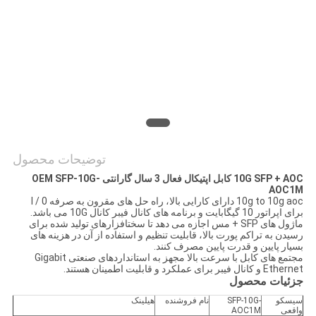
نقشه
سایت
سیاست
حفظ
حریم
توضیحات محصول
خصوصی
10G SFP + AOC کابل اپتیکال فعال 3 سال گارانتی OEM SFP-10G-
AOC1M
10g to 10g aoc دارای کارایی بالا، راه حل های مقرون به صرفه I / 0
برای اپراتور 10 گیگابایت و برنامه های کانال فیبر کانال 10G می باشد.
ماژول های SFP + مس اجازه می دهد تا سختافزارهای تولید شده برای
رسیدن به تراکم پورت بالا، قابلیت تنظیم و استفاده از آن در هزینه های
بسیار پایین و قدرت پایین مصرف کنند.
مجتمع های کابل با سرعت بالا مجهز به استانداردهای صنعتی Gigabit
Ethernet و کانال فیبر برای عملکرد و قابلیت اطمینان هستند.
جزئیات محصول
سیسکو
SFP-10G-
نام فروشنده
هیلینک
واقعی
AOC1M