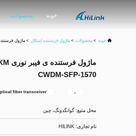
خونه
محصولات
خونه
>
محصولات
>
ماژول فرستنده اپتیکال
>
ماژول فرستنده ی فیبر نوری 1570
ماژول 
CWDM-SFP-1570
ptical fiber transceiver
,
محل منبع:
گوانگدونگ، چین
نام تجاری:
HILINK