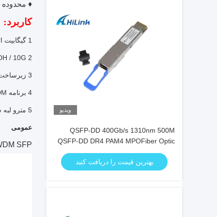
♦ محدوده دمای کاری 0
کاربرد:
1 گیگابیت اترنت سوئیچ ها و روترها
2 FE / GE / SDH / 10G
3 زیرساخت سوئیچ فیبر کانال
4 برنامه CWDM
5 مترو لبه سوئیچینگ
ویدیو
عمومی
QSFP-DD 400Gb/s 1310nm 500M
QSFP-DD DR4 PAM4 MPOFiber Optic
CWDM SFP عمدتا در سیستم CWDM استف
Transceiver
بهترین قیمت را دریافت کنید