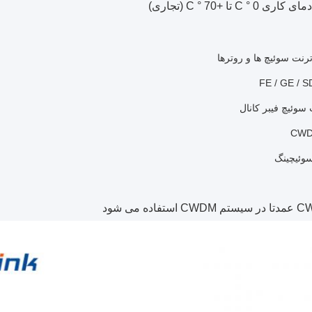
 ° C تا +70 ° C (تجاری)
اده می شود