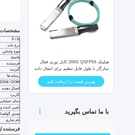
مشخصات ف
P / N
نرخ داده
موج ولنتاین
فاصله
هیلینک 200G QSFP56 کابل نوری فعال
فرستنده
سازگار با طول قابل تنظیم برای انتقال داده
گیرنده
با سرعت بالا
رسانه ها
بهترین قیمت را دریافت کنید
DDM / DOM
اتصال دهنده
کاربرد
دمای عملیاتی
تامین کننده ول
با ما تماس بگیرید
صدور گواهینا
نام تجاری
فرستنده اپتیک