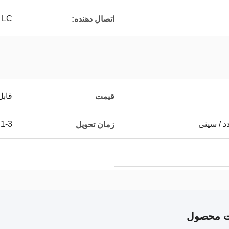
LC دوگانه
اتصال دهنده:
قابل
قیمت
1-3 روز
زمان تحویل
ت محصول