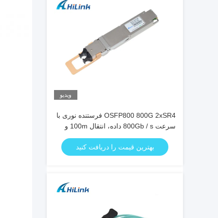
ویدیو
OSFP800 800G 2xSR4 فرستنده نوری با
سرعت 800Gb / s داده، انتقال 100m و
مصرف 15W
بهترین قیمت را دریافت کنید