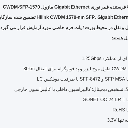
CW
Hilink CWDM 1570-nm SFP، Gigabi تضمین شده سازگار و کاربردی با تجهیزات است.
 و نقل در محیط پورت / پلت فرم خاصی مورد آزمایش قرار می گیرد و
ل هستند
از عملکرد 1.25Gbps
لکس LC
نگ تشخیص دیجیتال: کالیبراسیون داخلی یا کالیبراسیون خارجی
SON
Ro
نها 3.3V