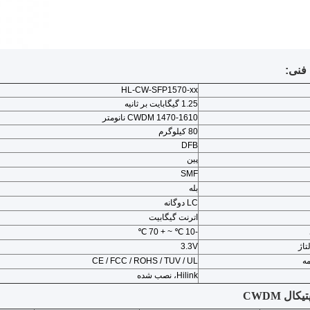
نی:
HL-CW-SFP1570-xx
1.25 گیگابایت بر ثانیه
CWDM 1470-1610 نانومتر
80 کیلوگرم
DFB
پین
SMF
بله
LC دوگانه
اترنت گیگابیت
-10 ℃ ~ + 70 ℃
تاژ
3.3V
مه
CE / FCC / ROHS / TUV / UL
Hilink، نصب شده
ال CWDM