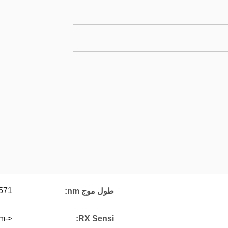
571
طول موج nm:
<-26dBm
RX Sensi: