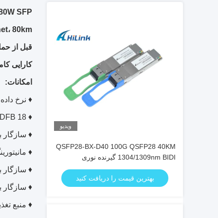
80W SFP فرستنده فیبر نوری Gigabit Ethernet ماژول DM-SFP-1570
t Ethernet، 80km
قبل از حمل
کارایی کام
امکانات:
♦ نرخ داده ای 
♦ 18 CWDM DFB طول موج ليزر و پد فوتوگرام برای انتقال 80km
ویدیو
♦ سازگار با SFP MSA و SFF-8472 با ظرفیت دوب
QSFP28-BX-D40 100G QSFP28 40KM
♦ مانیتوری
1304/1309nm BIDI گیرنده نوری
EML+APD گیرنده SFP
♦ سازگار با ET OC-24-LR-1
بهترین قیمت را دریافت کنید
♦ سازگار با HS
♦ منبع تغذیه ت