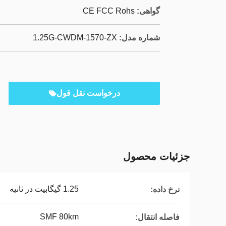
گواهی:
CE FCC Rohs
شماره مدل:
1.25G-CWDM-1570-ZX
درخواست نقل قول
جزئیات محصول
1.25 گیگابیت در ثانیه
نرخ داده:
SMF 80km
فاصله انتقال: