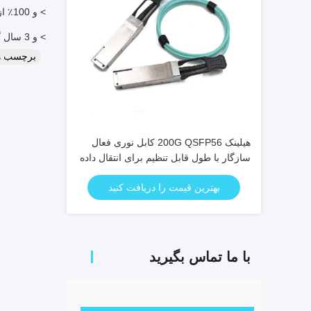
> و 100٪ از طریق تست کیفیت و آزمون پیری.
> و 3 سال گارانتی (از تاریخ حمل و نقل).
برچسب ه
هیلینک 200G QSFP56 کابل نوری فعال
سازگار با طول قابل تنظیم برای انتقال داده
با سرعت بالا
بهترین قیمت را دریافت کنید
با ما تماس بگیرید