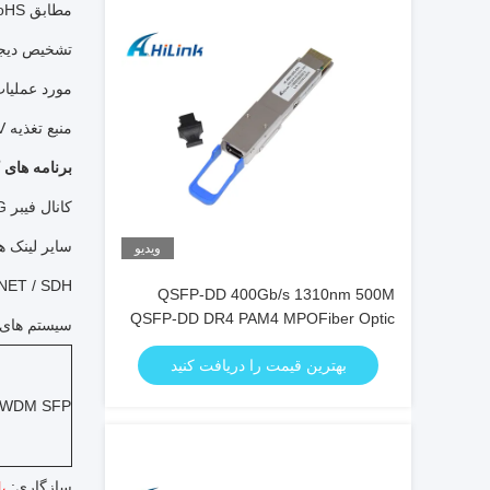
مطابق RoHS و بدون سرب
تشخیص دیجیتال 
مورد عملیات دما: 0
منبع تغذیه 3.3V تنها و از دست دادن قدرت کم است
برنامه های 
کانال فیبر 10G
سایر لینک ه
ویدیو
NET / SDH
QSFP-DD 400Gb/s 1310nm 500M
QSFP-DD DR4 PAM4 MPOFiber Optic
سیستم های DWDM
Transceiver
بهترین قیمت را دریافت کنید
WDM SFP +
سازگاری:
،