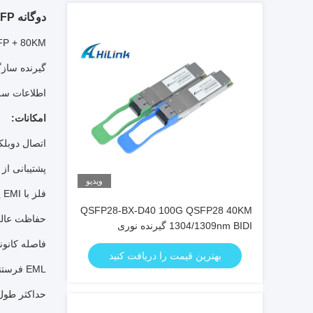
دوگانه LC C17-C61 ZR DWDM SFP + ماژول فرستنده، فرستنده FC با عملکرد DDM
10G DWDM SFP + 80KM به طور خاص برای انتقال داده ها
گیرنده سازگار با توافقنامه on SFP + SFF-8431
اطلاعات سریال در 10.3125 گیگابیت در ثانی
امکانات:
اتصال دوبلک
پشتیبانی از 
ویدیو
فلز با EMI پایین تر
QSFP28-BX-D40 100G QSFP28 40KM
حفاظت عالی D
1304/1309nm BIDI گیرنده نوری
EML+APD گیرنده SFP
فاصله کانونی DWDM 100 گیگاهرتز
بهترین قیمت را دریافت کنید
EML فرستنده و گیرنده APD
حداکثر طول لینک تا