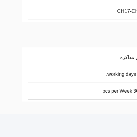
CH17-C
 مذاکره
3000 