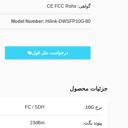
گواهی:
CE FCC Rohs
Model Number:
Hilink-DWSFP10G-80
درخواست نقل قول
جزئیات محصول
FC / SDH
نرخ 10G:
23dBm
پیوند بگت: