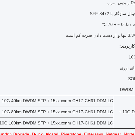
سازگار با SFF-8472
 ~ + 70 ℃
کاربردی:
ای نوری
SO
10G 40km DWDM SFP + 15xx.xxnm CH17-CH61 DDM LC
10G 80km DWDM SFP + 15xx.xxnm CH17-CH61 DDM LC
10G D
10G 100km DWDM SFP + 15xx.xxnm CH17-CH61 DDM LC
dry، Brocade، D-link، Alcatel، Riverstone، Enterasys، Netgear، Nortel