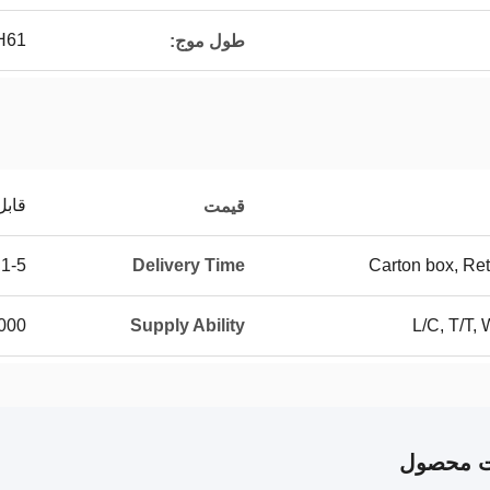
H61
طول موج:
قابل
قیمت
1-5 working days.
Delivery Time
Carton box, Ret
pcs per Week
Supply Ability
L/C, T/T,
ت محصول