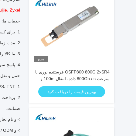
، Ruijie، Zyxel
خدمات ما:
1. برای کسب اطلاعات بیشتر با ما تماس بگیرید تا سفارش خود را تأیید کنید.
2. مدت زمان کوتاه پس از تایید.
3. ما کالا را با اکسپرس بین المللی عرضه می کنیم.
ویدیو
4. پاسخ سریع برای بازخورد مشتریان و سؤالات دیگر.
OSFP800 800G 2xSR4 فرستنده نوری با
حمل و نقل 
سرعت 800Gb / s داده، انتقال 100m و
مصرف 15W
1. International Express: DHL، Fedex، UPS، EMS، UPS، TNT و غیره
بهترین قیمت را دریافت کنید
2. پرداخت: T / T، وسترن یونیون، پی پال و غیره.
ضمانت:
> و نام تجا
> و OEM / ODM موجود است