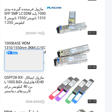
ماژول فرستنده گیرنده بیدی
1000 پایه SFP SMF LC DDM
1310 نانومتر/1550 نانومتر 3
کیلومتر 1.25G
ماژول فرستنده SFP
00:31
2024-07-16
1000BASE WDM
1310/1550nm 3KM LC/SC
BIDI SFP Transceiver DOM
ماژول فرستنده SFP
2024-07-16
00:46
ماژول اپتیکال QSFP28-BX-
UD40 های‌لینک 100G BiDi با
برد 40 کیلومتر برای
کاربردهای دیتاسنتر
ماژول فرستنده اپتیکال
00:28
2026-04-02
ماژول گیرنده نوری Hilink