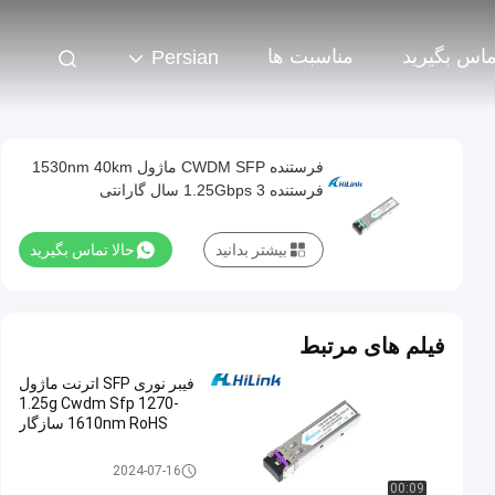
تماس بگیرید
مناسبت ها
Persian
فرستنده CWDM SFP ماژول 1530nm 40km
فرستنده 1.25Gbps 3 سال گارانتی
بیشتر بدانید
حالا تماس بگیرید
فیلم های مرتبط
فیبر نوری SFP اترنت ماژول
1.25g Cwdm Sfp 1270-
1610nm RoHS سازگار
ماژول فرستنده SFP
2024-07-16
00:09