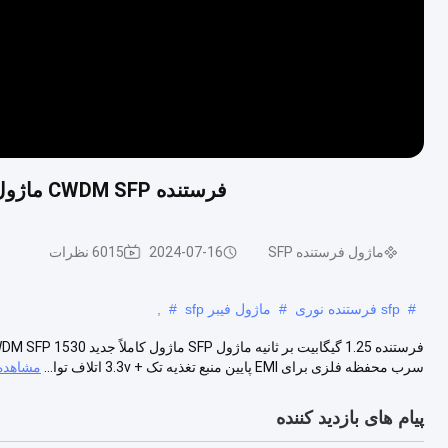
فرستنده CWDM SFP ماژول 1530nm 40km فرستنده 1.25Gbps 3 سال گارانتی
ماژول فرستنده SFP
2024-07-16
6015 نظرات
#
sfp فرستنده نوری
#
ماژول فیبر sfp
#
,
سرب محفظه فلزی برای EMI پایین منبع تغذیه تک + 3.3v اتلاف توا...
مشاهده 
پیام های بازدید کننده