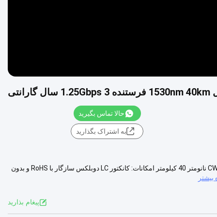
حالا تماس بگیرید
به اشتراک بگذارید
فرستنده 1.25 گیگابیت بر ثانیه ماژول SFP ماژول کاملاً جدید CWDM SFP 1530 نانومتر 40 کیلومتر امکانات: کانکتور LC دوبلکس سازگار با RoHS و بدون
بیشتر
پيغام بذاريد