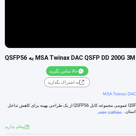
حالا تماس بگیرید
به اشتراک بگذارید
کابل مستقیم Twinax QSFP-DD 200G 3M اتصال مستقیم QSFP56 به QSFP56 عمومی مجموعه کابل QSFP56 از یک طراحی بهینه برای کاهش تداخل
ستان...
مشاهده بیشتر
پيغام بذاريد