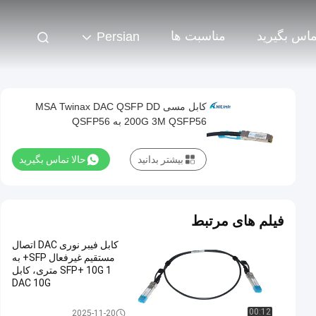
تماس بگیرید
مناسبت ها
Persian
کابل مسی MSA Twinax DAC QSFP DD
200G 3M QSFP56 به QSFP56
بیشتر بدانید
حالا تماس بگیرید
فیلم های مرتبط
کابل فیبر نوری DAC اتصال
مستقیم غیرفعال SFP+ به
SFP+ 10G 1 متری، کابل
DAC 10G
مستقیم اتصال کابل مسی
00:12
2025-11-20