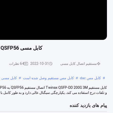
کابل مسی MSA Twinax DAC QSFP DD 200G 3M QSFP56 به QSFP56
مستقیم اتصال کابل مسی
2022-10-31
64 نظرات
#
کابل مس dac
#
کابل مس مستقیم وصل شده است
#
کابل مسی MSA Twinax DAC
و تلفات درج استفاده می کند، یکپارچگی سیگنال عالی دارد و به طور کامل با ا
پیام های بازدید کننده