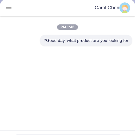
کیفیت
Carol Chen
با
1:46 PM
ما
Good day, what product are you looking for?
تماس
بگیرید
اخبار
پرونده
ها
درخواست
40G/100G LR ER دو فایبر به یک فیبر تبدیل کننده ABS LGX 1U
Rack LC SC FC UPC/APC
نقل قول