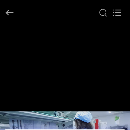
Shenzhen
HiLink
Technology
Co.,Ltd..
All
Rights
Reserved.
خونه
محصولات
درباره
ما
تور
کارخانه
کنترل