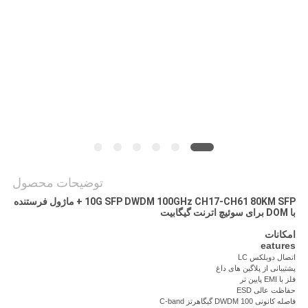
نقشه
سایت
سیاست
حفظ
حریم
خصوصی
توضیحات محصول
10G SFP DWDM 100GHz CH17-CH61 80KM SFP + ماژول فرستنده
با DOM برای سوئیچ اترنت گیگابیت
امکانات
eatures
اتصال دوبلکس LC
پشتیبانی از پلاگین های داغ
فلز با EMI پایین تر
حفاظت عالی ESD
فاصله کانونی DWDM 100 گیگاهرتز C-band