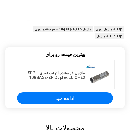
sfp + ماژول نوری
ماژول 10g sfp +,sfp + فرستنده نوری
10g sfp + ماژول
بهترين قيمت رو براي
ماژول فرستنده اترنت نوری SFP +
10GBASE-ZR Duplex LC CH23
1558.98nm DWDM
ادامه هید
محصولات بالا