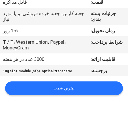
قیمت:
قابل مذاکره
کیفیت
جزئیات بسته
جعبه کارتن، جعبه خرده فروشی، و یا مورد
بندی:
نیاز
با
ما
زمان تحویل:
1-6 روز
تماس
شرایط پرداخت:
T / T، Western Union، Paypal،
MoneyGram
بگیرید
قابلیت ارائه:
3000 عدد در هر هفته
اخبار
برجسته:
,
10g sfp+ module
sfp+ optical transceive
پرونده
بهترین قیمت
ها
درخواست
نقل قول