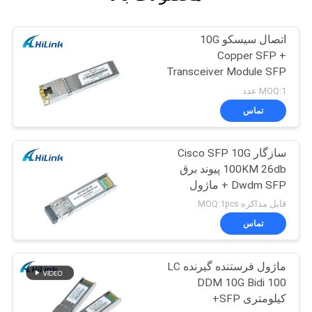
اتصال سیسکو 10G
Copper SFP +
Transceiver Module SFP
-10G-T RJ45
MOQ:1 عدد
تماس
سازگار Cisco SFP 10G
100KM 26db پیوند برق
Dwdm SFP + ماژول
گیرنده
قابل مذاکره MOQ:1pcs
تماس
ماژول فرستنده گیرنده LC
DDM 10G Bidi 100
کیلومتری SFP+