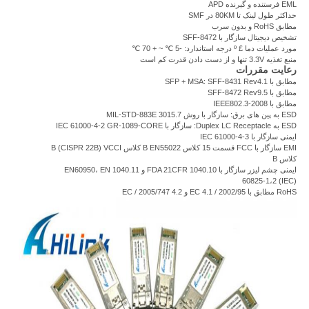
EML فرستنده و گیرنده APD
حداکثر طول لینک تا 80KM در SMF
مطابق RoHS و بدون سرب
تشخیص دیجیتال سازگار با SFF-8472
مورد عملیات دما £ º درجه استاندارد: -5 ℃ ~ + 70 ℃
منبع تغذیه 3.3V تنها و از دست دادن قدرت کم است
رعایت مقررات
مطابق با SFP + MSA: SFF-8431 Rev4.1
مطابق با SFF-8472 Rev9.5
مطابق با IEEE802.3-2008
ESD به پین ​​های برق: سازگار با روش MIL-STD-883E 3015.7
ESD به Duplex LC Receptacle: سازگار با IEC 61000-4-2 GR-1089-CORE
ایمنی سازگار با IEC 61000-4-3
EMI سازگار با FCC قسمت 15 کلاس B EN55022 کلاس B (CISPR 22B) VCCI
کلاس B
ایمنی چشم لیزر سازگار با FDA 21CFR 1040.10 و 1040.11 EN60950، EN
(IEC) 60825-1،2
RoHS مطابق با 2002/95 / EC 4.1 و 4.2 2005/747 / EC