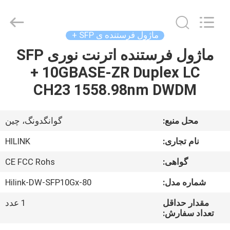
Shenzhen
HiLink
Technology
Co.,Ltd..
All
ماژول فرستنده ی SFP +
Rights
Reserved.
ماژول فرستنده اترنت نوری SFP
خونه
+ 10GBASE-ZR Duplex LC
محصولات
CH23 1558.98nm DWDM
درباره
محل منبع:
گوانگدونگ، چین
ما
نام تجاری:
HILINK
گواهی:
CE FCC Rohs
تور
شماره مدل:
Hilink-DW-SFP10Gx-80
کارخانه
مقدار حداقل
1 عدد
تعداد سفارش:
کنترل