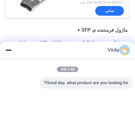
Get latest price MOQ:1 عدد
تماس
ماژول فرستنده ی SFP +
ماژول گیرنده نوری 10 گیگابیت بر ثانیه SFP + 1550 نانومتر 110
کیلومتر سازگار با RoHS
Vicky
25Gbps BIDI 40KM 1270/1310nm 40KM APD LC DOM ترانسسیور
25G Ethernet Fiber Optic Transceivers
4:48 AM
25Gb/s SFP28 BIDI 60km 1295/1309nm LC DDM Transceiver
Good day, what product are you looking for?
دسته بندی های محبوب
همه
ماژول فرستنده SFP
ماژول فرستنده اپتیکال
ماژول CWDM Mux 
ماژول فرستنده ی 