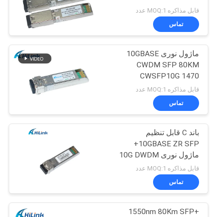
80km DOM BiDi SFP +
قابل مذاکره MOQ:1 عدد
LC
نقشه
تماس
سایت
ماژول نوری 10GBASE
CWDM SFP 80KM
سیاست
CWSFP10G 1470
نانومتری LC UPC کانکتور
حفظ
قابل مذاکره MOQ:1 عدد
DOM
تماس
حریم
خصوصی
باند C قابل تنظیم
10GBASE ZR SFP+
ماژول نوری 10G DWDM
Multi Rate 80KM SMF
قابل مذاکره MOQ:1 عدد
برای OTN
تماس
1550nm 80Km SFP+