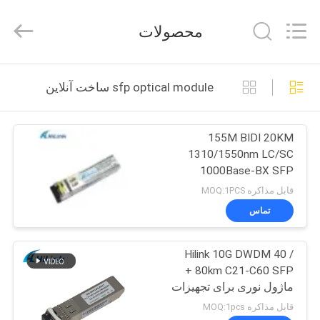
Shenzhen
HiLink
Technology
محصولات
Co.,Ltd..
All
Rights
Reserved.
خونه
sfp optical module ساخت آنلاین
محصولات
155M BIDI 20KM
1310/1550nm LC/SC
درباره
1000Base-BX SFP
ما
ماژول های نوری گیرنده
قابل مذاکره MOQ:1PCS
تماس
تور
Hilink 10G DWDM 40 /
کارخانه
80km C21-C60 SFP +
ماژول نوری برای تجهیزات
کنترل
DWDM
قابل مذاکره MOQ:1pcs