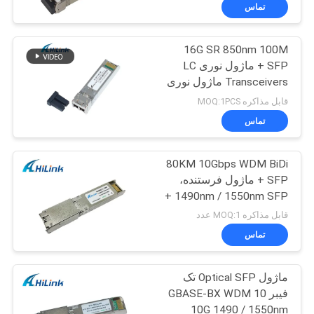
کیفیت
تماس
16G SR 850nm 100M
با
SFP + ماژول نوری LC
ما
Transceivers ماژول نوری
تماس
DOM
قابل مذاکره MOQ:1PCS
بگیرید
تماس
80KM 10Gbps WDM BiDi
اخبار
SFP + ماژول فرستنده،
1490nm / 1550nm SFP +
پرونده
ماژول نوری
قابل مذاکره MOQ:1 عدد
ها
تماس
ماژول Optical SFP تک
درخواست
فیبر 10 GBASE-BX WDM
نقل قول
10G 1490 / 1550nm