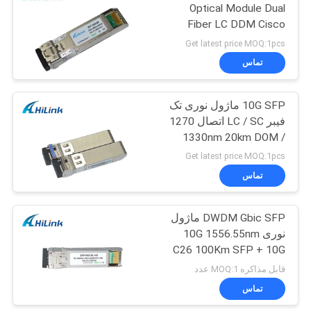
Optical Module Dual
Fiber LC DDM Cisco
SFP-10G-ZR
Get latest price MOQ:1pcs
تماس
10G SFP ماژول نوری تک
فیبر LC / SC اتصال 1270
/ 1330nm 20km DOM
Get latest price MOQ:1pcs
تماس
DWDM Gbic SFP ماژول
نوری 10G 1556.55nm
C26 100Km SFP + 10G
مسافت طولانی
قابل مذاکره MOQ:1 عدد
تماس