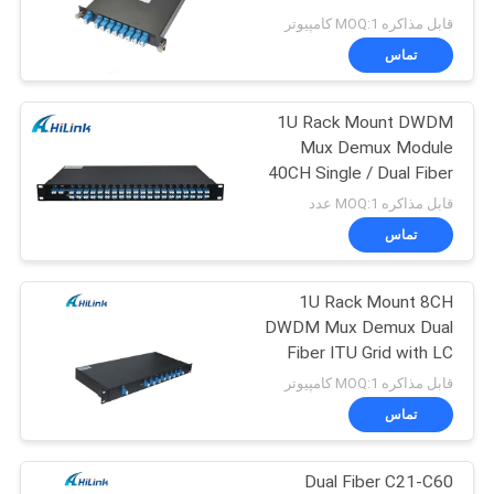
Fiber با LC UPC
قابل مذاکره MOQ:1 کامپیوتر
نقشه
تماس
64
سایت
1U Rack Mount DWDM
DWDM Mux Demux
Mux Demux Module
سیاست
40CH Single / Dual Fiber
LC / UPC Connector
حفظ
قابل مذاکره MOQ:1 عدد
تماس
حریم
خصوصی
1U Rack Mount 8CH
23
DWDM Mux Demux Dual
ماژول فرستنده ایکس
Fiber ITU Grid with LC
UPC
قابل مذاکره MOQ:1 کامپیوتر
2
تماس
Dual Fiber C21-C60