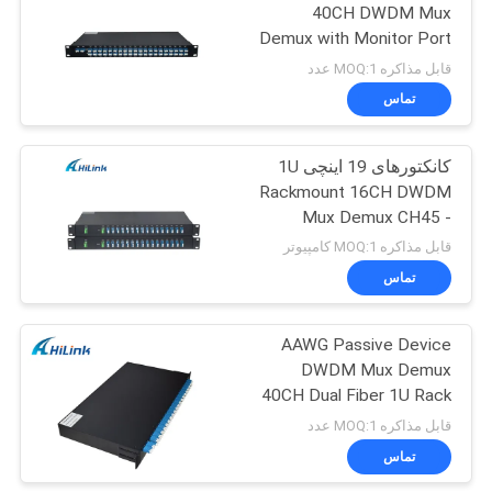
40CH DWDM Mux
Demux with Monitor Port
72
LC/UPC 19'' 1U Rack
قابل مذاکره MOQ:1 عدد
Mount
تماس
فرستنده XFP
کانکتورهای 19 اینچی 1U
Rackmount 16CH DWDM
Mux Demux CH45 -
CH60 Dual Fiber LC UPC
قابل مذاکره MOQ:1 کامپیوتر
تماس
249
AAWG Passive Device
QSFP + فرستنده
DWDM Mux Demux
40CH Dual Fiber 1U Rack
Mount 19 inches
قابل مذاکره MOQ:1 عدد
تماس