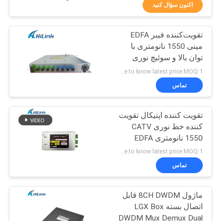
کیفیت
اکنون سؤال کنید
تقویت‌کننده فیبر EDFA
با
238
مینی 1550 نانومتری با
ما
توان بالا و سوئیچ نوری
ماژول فرستنده ی
تماس
داخلی برای شبکه‌های
Just contact me to know latest price MOQ:1 عدد
SFP +
CATV و FTTB
بگیرید
تماس
تقویت کننده اپتیکال تقویت
اخبار
کننده خط نوری CATV
1550 نانومتری EDFA
77
پرونده
Just contact me to know latest price MOQ:1 عدد
ماژول CWDM Mux
ها
تماس
Demux
ماژول 8CH DWDM قابل
درخواست
اتصال بسته LGX Box
نقل قول
DWDM Mux Demux Dual