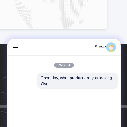
Steve
7:51 PM
Good day, what product are you looking 
تلفن：86-755-2335-7706
for?
ایمیل：steve@hilinktech.com