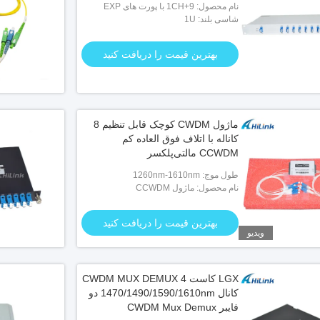
نام محصول: 9+1CH با پورت های EXP
شاسی بلند: 1U
CWDM Mux Demux
بهترین قیمت را دریافت کنید
ماژول CWDM کوچک قابل تنظیم 8
کاناله با اتلاف فوق العاده کم
CCWDM مالتی‌پلکسر
طول موج: 1260nm-1610nm
نام محصول: ماژول CCWDM
بهترین قیمت را دریافت کنید
ویدیو
LGX کاست CWDM MUX DEMUX 4
کانال 1470/1490/1590/1610nm دو
فایبر CWDM Mux Demux