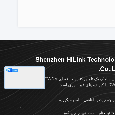
Shenzhen HiLink Technol
Co.,L
شنژن هیلینک یک تامین کننده حرفه ای WDM CWDM
ای فیبر نوری است
ر چه زودتر باهاتون تماس ميگيريم
ثبت نام