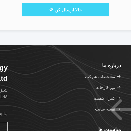
حالا ارسال کن
درباره ما
ogy
مشخصات شرکت
td.
تور کارخانه
DWDM با گیرنده ه
کنترل کیفیت
نقشه سایت
ما ه
مناسبت ها