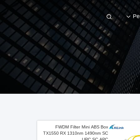
Pe
FWDM Filter Mini ABS Box
TX1550 RX 1310nm 1490nm SC
UPC SC APC