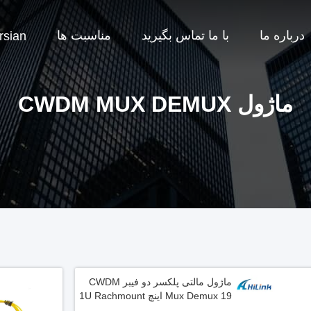
درباره ما
با ما تماس بگیرید
مناسبت ها
rsian
ماژول CWDM MUX DEMUX
ماژول مالتی پلکسر دو فیبر CWDM
Mux Demux 19 اینچ 1U Rachmount