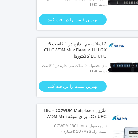
بسته: LGX
Rack 16CH Passive CWDM Module
بهترین قیمت را دریافت کنید
ویدیو
LGX Cassette CWDM Mux 
2 اسلات نیم اندازه در 1 کاست 16
Module 8CH S
UPG 1470nm-1610nm 8 کانال CCWDM
CH CWDM Mux Demux 1U LGX
LC UPC کانکتورها
بهترین قیمت را دریافت کنید
بهترین قیمت را دریافت کنید
نام محصول: 2 اسلات نیم اندازه در 1 کاست
بسته: LGX
16CH CWDM Mux Demux
بهترین قیمت را دریافت کنید
ماژول 18CH CCWDM Mutiplexer
LC / UPC برای شبکه WDM Mini
نام محصول: CCWDM 18CH Mux
بسته: رک 1U / ABS (اختیاری)