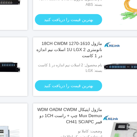
بسته: ABS
MUX DEMUX در ABS
بهترین قیمت را دریافت کنید
Demux
ماژول 18CH CWDM 1270-1610
C APC
نانومتری 1U LGX 2 اسلات نیم اندازه
در 1 کاست
نام محصول: 2 اسلات نیم اندازه در 1 کاست
بسته: LGX
16CH CWDM Mux Demux
بهترین قیمت را دریافت کنید
ماژول اپتیکال WDM OADM CWDM
Mux Demux چپ + راست 1CH دو
فیبر CH41 SC/APC
وضعیت: کاملا نو
استفاده کنید: مرکز اطلاعات