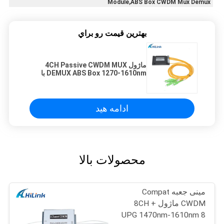
Module,ABS Box CWDM Mux Demux
بهترين قيمت رو براي
ماژول 4CH Passive CWDM MUX
DEMUX ABS Box 1270-1610nm با
پورت اکسپرس
ادامه هید
محصولات بالا
مینی جعبه Compat
CWDM ماژول 8CH +
UPG 1470nm-1610nm 8