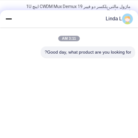
ماژول مالتی پلکسر دو فیبر CWDM Mux Demux 19 اینچ 1U
Rachmount
Linda L
FWDM Filter Mini ABS Box TX1550 RX 1310nm 1490nm SC UPC
SC APC
3:11 AM
ماژول CWDM کوچک قابل تنظیم 8 کاناله با اتلاف فوق العاده کم
CCWDM مالتی‌پلکسر
Good day, what product are you looking for?
دسته بندی های محبوب
همه
ماژول فرستنده SFP
ماژول فرستنده اپتیکال
ماژول CWDM Mux 
ماژول فرستنده ی 
SFP +
Demux
ماژول فرستنده ایکس 
DWDM Mux Demux
2