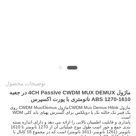
نقشه
سایت
سیاست
حفظ
حریم
خصوصی
توضیحات محصول
ماژول 4CH Passive CWDM MUX DEMUX در جعبه
ABS 1270-1610 نانومتری با پورت اکسپرس
ماژول CWDM Mux Demux Hilink
ماژول CWDM Mux/Demux روی
یک فیبر تک حالته تک یا دوبلکس برای گسترش پهنای باند کلی WDM
است.
پایداری و قابلیت اطمینان بالایی را ارائه می دهد و دارای اندازه بسته
بندی جمع و جور است.طول موج عملیاتی آن از 1270 نانومتر تا 1610
نانومتر (1261 نانومتر-1611 نانومتر) است که در مجموع 18 کانال با