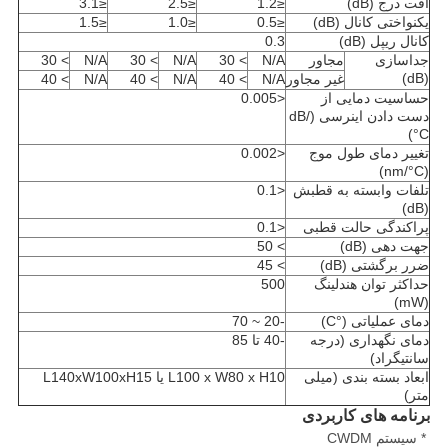
افت درج (dB)
≤1.2
≤2.5
≤3.1
یکنواختی کانال (dB)
≤0.5
≤1.0
≤1.5
کانال ریپل (dB)
0.3
جداسازی
مجاور
N/A
> 30
N/A
> 30
N/A
> 30
(dB)
غیر مجاور
N/A
> 40
N/A
> 40
N/A
> 40
حساسیت دمایی از
<0.005
دست دادن اینرسی (dB/
°C)
تغییر دمای طول موج
<0.002
(nm/°C)
تلفات وابسته به قطبش
<0.1
(dB)
پراکندگی حالت قطبی
<0.1
جهت دهی (dB)
> 50
ضرر برگشتی (dB)
> 45
حداکثر توان هندلینگ
500
(mW)
دمای عملیاتی (°C)
-20 ~ 70
دمای نگهداری (درجه
-40 تا 85
سانتیگراد)
ابعاد بسته بندی (میلی
L100 x W80 x H10 یا L140xW100xH15
متر)
برنامه های کاربردی
* سیستم CWDM