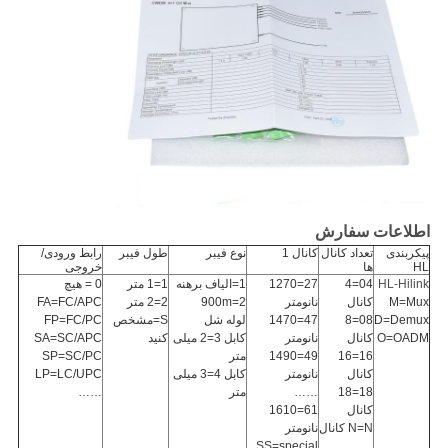
اطلاعات سفارش
پیکربندی
تعداد کانال
کانال 1
نوع فیبر
طول فیبر
رابط ورودی/
HL
ها
خروجی
HL-Hilink
04=4
27=1270
1=الیاف برهنه
1=1 متر
0 = هیچ
M=Mux
کانال
نانومتر
2=900m
2=2 متر
FA=FC/APC
D=Demux
08=8
47=1470
لوله شل
S=مشخص
FP=FC/PC
O=OADM
کانال
نانومتر
کابل 3=2 میلی
کنید
SA=SC/APC
16=16
49=1490
متر
SP=SC/PC
کانال
نانومتر
کابل 4=3 میلی
LP=LC/UPC
18=18
……
متر
……
کانال
61=1610
N=N کانال
نانومتر
SS=special
……