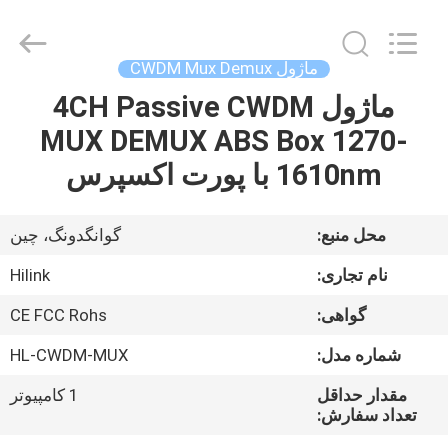
Shenzhen
HiLink
Technology
Co.,Ltd..
All
ماژول CWDM Mux Demux
Rights
Reserved.
ماژول 4CH Passive CWDM
خونه
MUX DEMUX ABS Box 1270-
محصولات
1610nm با پورت اکسپرس
درباره
محل منبع:
گوانگدونگ، چین
ما
نام تجاری:
Hilink
گواهی:
CE FCC Rohs
تور
شماره مدل:
HL-CWDM-MUX
کارخانه
مقدار حداقل
1 کامپیوتر
تعداد سفارش:
کنترل