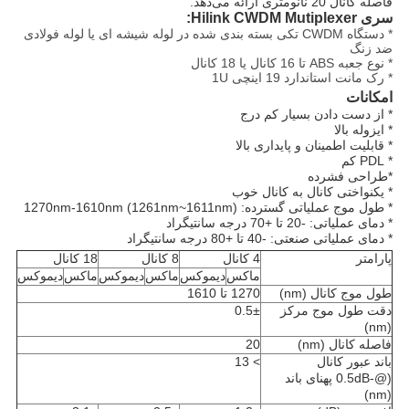
فاصله کانال 20 نانومتری ارائه می‌دهد.
سری Hilink CWDM Mutiplexer:
* دستگاه CWDM تکی بسته بندی شده در لوله شیشه ای یا لوله فولادی
ضد زنگ
* نوع جعبه ABS تا 16 کانال یا 18 کانال
* رک مانت استاندارد 19 اینچی 1U
امکانات
* از دست دادن بسیار کم درج
* ایزوله بالا
* قابلیت اطمینان و پایداری بالا
* PDL کم
*
طراحی فشرده
* یکنواختی کانال به کانال خوب
* طول موج عملیاتی گسترده: 1270nm-1610nm (1261nm~1611nm)
* دمای عملیاتی: -20 تا +70 درجه سانتیگراد
* دمای عملیاتی صنعتی: -40 تا +80 درجه سانتیگراد
پارامتر
4 کانال
8 کانال
18 کانال
ماکس
دیموکس
ماکس
دیموکس
ماکس
دیموکس
طول موج کانال (nm)
1270 تا 1610
دقت طول موج مرکز
0.5±
(nm)
فاصله کانال (nm)
20
باند عبور کانال
> 13
(@-0.5dB پهنای باند
(nm)