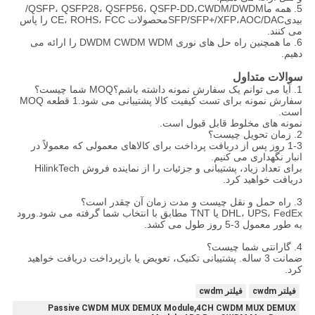
5. همه ما
CWDM/DWDM/
،
QSFP، QSFP28، QSFP56، QSFP-DD
بیدی
AOC/DAC
،
SFP/SFP+/XFP
محصولات CE، ROHS، FCC را پاس
می کنند.
6. ما همچنین راه حل های نوری DWDM CWDM WDM را ارائه می
دهیم.
سوالات متداول
1. آیا می توانم یک سفارش نمونه داشته باشم؟MOQ شما چیست؟
سفارش نمونه برای تست کیفیت کالا پشتیبانی می شود.1 قطعه MOQ
است.
نمونه های مخلوط قابل قبول است.
2. زمان تحویل چیست؟
1-3 روز پس از دریافت پرداخت برای کالاهای معمولی که معمولاً در
انبار نگهداری می کنیم.
برای تعداد زیاد، پشتیبانی و جزئیات را از نماینده فروش HilinkTech
دریافت خواهید کرد.
3. راه حمل و نقل چیست و مدت زمان آن چقدر است؟
DHL، UPS، FedEx یا TNT مطابق با انتخاب شما گرفته می شود.ورود
به طور معمول 3-5 روز طول می کشد.
4. گارانتی شما چیست؟
ضمانت 3 ساله. پشتیبانی تکنیک، تعویض یا بازپرداخت دریافت خواهید
کرد.
فیلتر cwdm
فیلتر cwdm
Passive CWDM MUX DEMUX Module,4CH CWDM MUX DEMUX