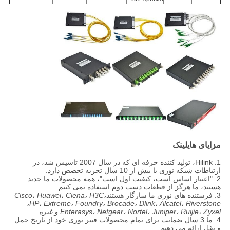
مزایای هایلینک
1. Hilink، تولید کننده حرفه ای که در سال 2007 تاسیس شد، در
ارتباطات شبکه نوری با بیش از 10 سال تجربه تخصص دارد.
2. "اعتبار اساس است، کیفیت اول است"، همه محصولات ما جدید
هستند، ما هرگز از قطعات دست دوم استفاده نمی کنیم.
3. فرستنده های نوری ما سازگار هستند
Cisco، Huawei، Ciena، H3C،
HP، Extreme، Foundry، Brocade، Dlink، Alcatel، Riverstone،
Enterasys، Netgear، Nortel، Juniper، Ruijie، Zyxel و غیره
.
4. ما 3 سال ضمانت برای تمام محصولات فیبر نوری خود از تاریخ حمل
و نقل ارائه می دهیم.