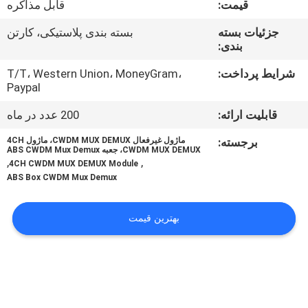
قیمت:
قابل مذاکره
کیفیت
جزئیات بسته
بسته بندی پلاستیکی، کارتن
بندی:
با
ما
شرایط پرداخت:
T/T، Western Union، MoneyGram،
Paypal
تماس
قابلیت ارائه:
200 عدد در ماه
بگیرید
برجسته:
ماژول غیرفعال CWDM MUX DEMUX، ماژول 4CH
CWDM MUX DEMUX، جعبه ABS CWDM Mux Demux
,
,
اخبار
4CH CWDM MUX DEMUX Module
ABS Box CWDM Mux Demux
پرونده
بهترین قیمت
ها
درخواست
نقل قول