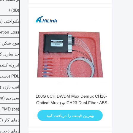
(dB) /
یکنواختی (
rtion Loss
موج شکن (
جداسازی کا
ایزوله کنند
PDL (دسی بل)
افت بازده 
100G 8CH DWDM Mux Demux CH16-
سی دی (ps / nm)
CH23 Dual Fiber ABS نوع Optical Mux
PMD (ps)
Demux
بهترین قیمت را دریافت کنید
دمای کار (
دمای ذخیره