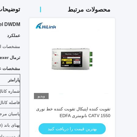
توضیحا
محصولات مرتبط
er 40 Channel DWDM
عملکرد
مشخصات این دستگاه برای سیستم 
ترمال Arrayed-Waveguide Grating Multiplexer / Demultiplexer
مشخصات عم
پارامتر
شماره کانال
ویدیو
فاصله کانال
تقویت کننده اپتیکال تقویت کننده خط نوری
پاسبان مرجع
CATV 1550 نانومتری EDFA
پهنای باند 1dB (nm)
بهترین قیمت را دریافت کنید