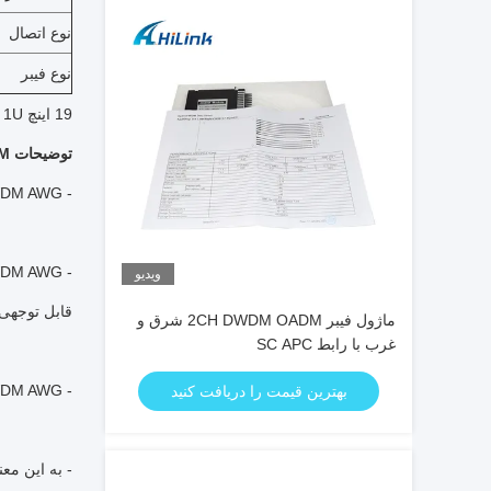
نوع اتصال
نوع فیبر
19 اینچ 1U شاسی، 431.5 * 250 * 44mm.
توضیحات mux demux DWDM
- Mux Demux DWDM AWG معمولا به عنوان توزیع کننده های نوری (de) در سیستم های WDM تقسیم می شوند.
ویدیو
قابل توجهی
ماژول فیبر 2CH DWDM OADM شرق و
غرب با رابط SC APC
- Mux Demux DWDM AWG بر اساس یک اصل بنیادین اپتیک است که امواج نور از طول موج های مختلف به طور خطی با یکدیگر تعامل دارند.
بهترین قیمت را دریافت کنید
- به این مع