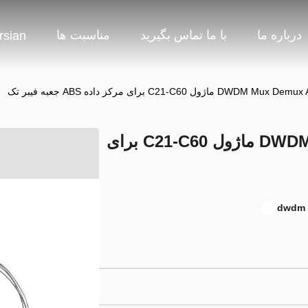
درباره ما
با ما تماس بگیرید
مناسبت ها
rsian
40 کانال DWDM Mux Demux AAWG ماژول C21-C60 برای
d