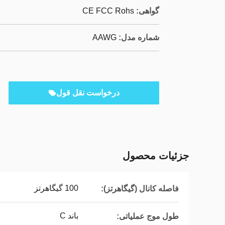
گواهی:
CE FCC Rohs
شماره مدل:
AAWG
درخواست نقل قول
جزئیات محصول
100 گیگاهرتز
فاصله کانال (گیگاهرتز):
باند C
طول موج عملیاتی: