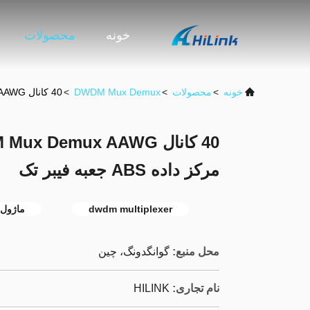
خونه
محصولات
خونه
>
محصولات
>
DWDM Mux Demux
>
40 کانال DWDM Mux Demux AAWG ماژول C21-C60 برای مرکز داده ABS جعبه فیبر تک
مرکز داده ABS جعبه فیبر تک
dwdm multiplexer
ماژول wdm
محل منبع:
گوانگدونگ، چین
نام تجاری:
HILINK