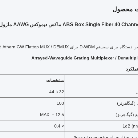
ت محصول
ABS Box Single Fib ماکس دیموکس AAWG ماژول C21-C60 برای مرکز داده
D-WDM برای C-band Athern GW Flattop MUX / DEMUX کار می کند.
لکرد
مشخصات
32 تا 44
 (گیگاهرتز)
100
 (گیگاهرتز)
MAX: ± 12.5
> 0.4
از دست دادن درج (از جمله loss of connector)