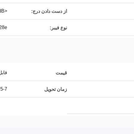
<6.0dB
از دست دادن درج:
28e
نوع فیبر:
قابل
قیمت
5-7 روز
زمان تحویل