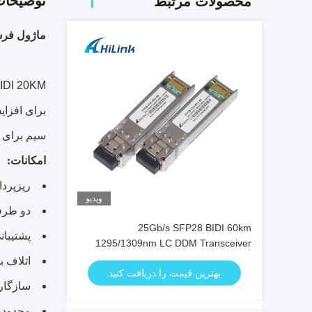
توضیحا
محصولات مرتبط
ماژول فرستنده دو طرفه SFP + 
سیم برای مشخصات مدیریت مطابق 
امکانات:
ریزپردازنده SFP 
ویدیو
دو طرفه 10G بیش از فیبر تک ح
25Gb/s SFP28 BIDI 60km
پشتیبانی از نرخ 5
1295/1309nm LC DDM Transceiver
اتلاف بر
بهترین قیمت را دریافت کنید
سازگار با RoHS-6 (ب
محدوده دمای ف