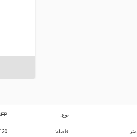
SFP
نوع:
20 کیلومتر
فاصله: