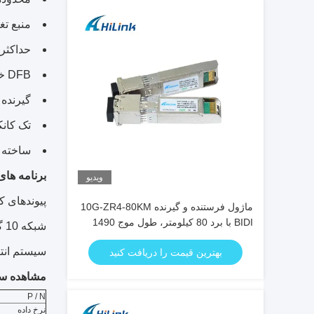
منبع تغذیه 3V
حداکثر طو
DFB خنثی نشده
گیرنده
تک کانکت
ساخته 
برنامه های
ویدیو
پیوندهای کا
ماژول فرستنده و گیرنده 10G-ZR4-80KM
BIDI با برد 80 کیلومتر، طول موج 1490
شبکه 10 گیگا اترنت
نانومتر/1550 نانومتر، SFP+، STM-64،
سیستم انتقال
بهترین قیمت را دریافت کنید
WDM، 8SFP+، SMF
مشاهده س
P / N
نرخ داده