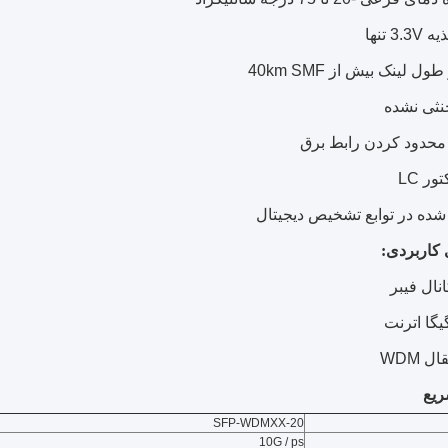
3. تنها
ل لینک بیش از 40km SMF
 محدود کردن رابط برق
ور LC
شده در توابع تشخیص دیجیتال
 کاربردی:
نال فیبر
 WDM
ریع
SFP-WDMXX-20
10G / ps