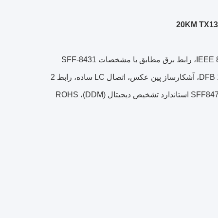
Hilink 10GBase SFP + BIDI 20KM ماژول شکایت با IEEE 802.3ae 10GBASE-LR، رابط برق مطابق با مشخصات SFF-8431
برای افزایش 8.5 و 10 Gigabit SFP ماژول "SFP +"، فرستنده DFB 1270 / 1330nm، آشکارساز پین عکس، اتصال LC ساده، رابط 2