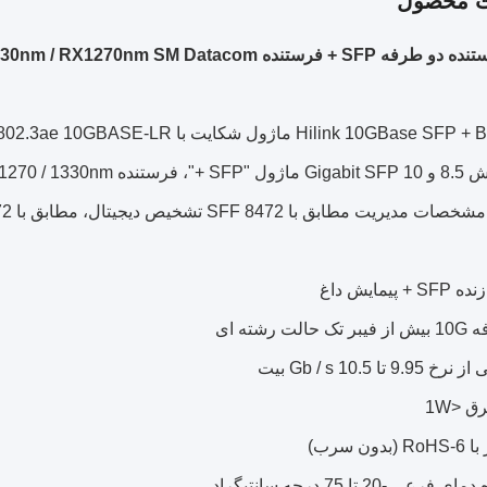
ت محصول
فرستنده 20KM TX1330nm / RX1270nm SM Datacom
با SFF 8472 تشخیص دیجیتال، مطابق با SFF8472 استاندارد تشخیص دیجیتال (DDM)، ROHS
+ پیمایش داغ
الت رشته ای
9.9 تا 10.5 Gb / s بیت
ق <1W
دون سرب)
رعی -20 تا 75 درجه سانتیگراد