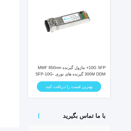
10G SFP+ ماژول گیرنده MMF 850nm
300M DDM گیرنده های نوری SFP-10G-
SR
بهترین قیمت را دریافت کنید
با ما تماس بگیرید