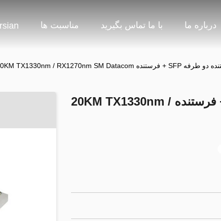
درباره ما
با ما تماس بگیرید
مناسبت ها
rsian
ده 20KM TX1330nm / RX1270nm SM Datacom
ماژول فرستنده دو طرفه SFP + فرستنده 20KM TX1330nm /