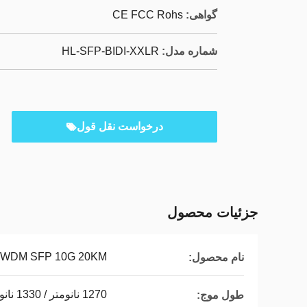
گواهی:
CE FCC Rohs
شماره مدل:
HL-SFP-BIDI-XXLR
درخواست نقل قول
جزئیات محصول
WDM SFP 10G 20KM
نام محصول:
1270 نانومتر / 1330 نانومتر
طول موج: