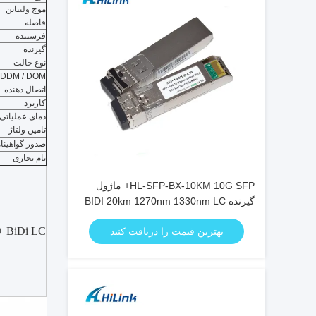
موج ولنتاین
فاصله
فرستنده
گیرنده
نوع حالت
DDM / DOM
اتصال دهنده
کاربرد
دمای عملیاتی
تامین ولتاژ
صدور گواهینا
نام تجاری
HL-SFP-BX-10KM 10G SFP+ ماژول
گیرنده BIDI 20km 1270nm 1330nm LC
کانکتور RoHS
+ BiDi LC
بهترین قیمت را دریافت کنید