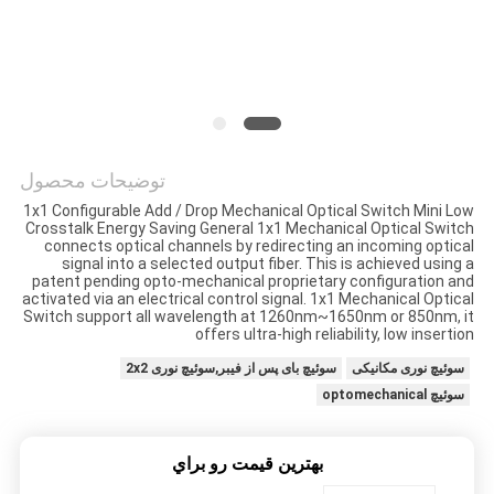
نقشه
سایت
سیاست
توضیحات محصول
حفظ
1x1 Configurable Add / Drop Mechanical Optical Switch Mini Low
Crosstalk Energy Saving General 1x1 Mechanical Optical Switch
حریم
connects optical channels by redirecting an incoming optical
signal into a selected output fiber. This is achieved using a
خصوصی
patent pending opto-mechanical proprietary configuration and
activated via an electrical control signal. 1x1 Mechanical Optical
Switch support all wavelength at 1260nm~1650nm or 850nm, it
offers ultra-high reliability, low insertion
سوئیچ نوری مکانیکی
سوئیچ بای پس از فیبر,سوئیچ نوری 2x2
سوئیچ optomechanical
بهترين قيمت رو براي