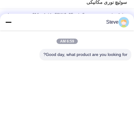
سوئیچ نوری مکانیکی
هیلینک فایبر نوری سوئیچ 5 ولت FSW 2x2F مکانیکی SM سوئیچ نوری با
کیفیت بالا
Steve
آداپتور مبدل فیبر به فیبر تکی 1U Rack DF-SF-CVR-LGX QSFP
QSFP28 40 100G 80KM
6:59 AM
1X2 سوئیچ نوری مکانیکی قفل / غیر قفل کم ضایعات ورودی
Good day, what product are you looking for?
دسته بندی های محبوب
همه
ماژول فرستنده SFP
ماژول فرستنده اپتیکال
ماژول CWDM Mux 
ماژول فرستنده ی 
SFP +
Demux
ماژول فرستنده ایکس 
DWDM Mux Demux
2