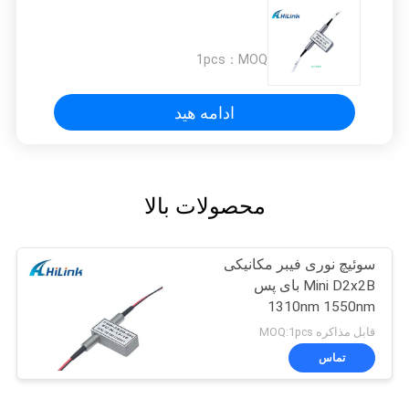
1pcs
MOQ：
ادامه هید
محصولات بالا
سوئیچ نوری فیبر مکانیکی
Mini D2x2B بای پس
1310nm 1550nm
قابل مذاکره MOQ:1pcs
تماس