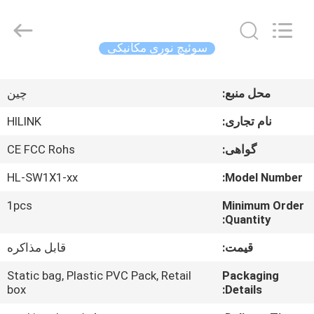
Shenzhen
HiLink
Technology
Co.,Ltd..
All
سوئیچ نوری مکانیکی
Rights
Reserved.
خونه
محل منبع:
چین
محصولات
نام تجاری:
HILINK
گواهی:
CE FCC Rohs
درباره
HL-SW1X1-xx
Model Number:
ما
1pcs
Minimum Order
Quantity:
تور
قیمت:
قابل مذاکره
کارخانه
Static bag, Plastic PVC Pack, Retail
Packaging
box
Details:
کنترل