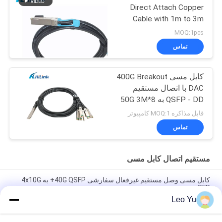
Direct Attach Copper
Cable with 1m to 3m
length passive cable
MOQ:1pcs
تماس
کابل مسی 400G Breakout
DAC با اتصال مستقیم
QSFP - DD به 8*50G 3M
قابل مذاکره MOQ:1 کامپیوتر
تماس
مستقیم اتصال کابل مسی
کابل مسی وصل مستقیم غیرفعال سفارشی 40G QSFP+ به 4x10G
SFP+
Leo Yu
کابل مسی مستقیم QSFP56 200G سازگار با برند، 2 متری، PVC، کابل
DAC QSFP56 200G