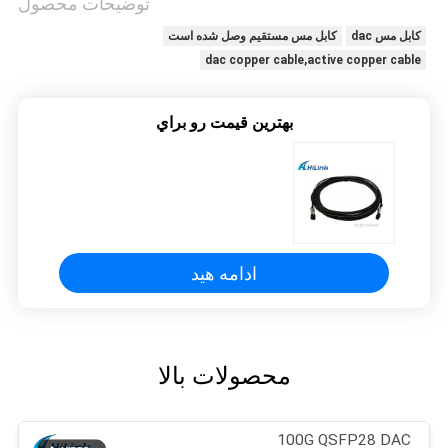
توضیحات محصول
کابل مس dac
کابل مس مستقیم وصل شده است
نقشه
dac copper cable,active copper cable
سایت
بهترين قيمت رو براي
سیاست
حفظ
حریم
خصوصی
ادامه هید
محصولات بالا
100G QSFP28 DAC