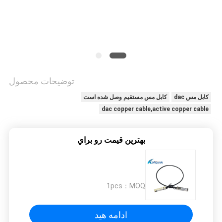
نقشه
سایت
سیاست
توضیحات محصول
حفظ
کابل مس dac
کابل مس مستقیم وصل شده است
حریم
dac copper cable,active copper cable
خصوصی
بهترين قيمت رو براي
1pcs
MOQ：
ادامه هید