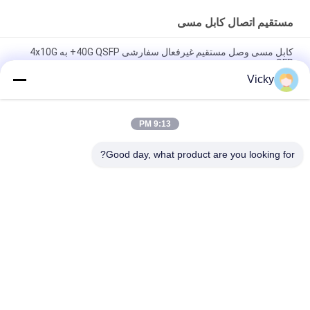
مستقیم اتصال کابل مسی
کابل مسی وصل مستقیم غیرفعال سفارشی 40G QSFP+ به 4x10G
SFP+
Vicky
کابل مسی مستقیم QSFP56 200G سازگار با برند، 2 متری، PVC، کابل
DAC QSFP56 200G
9:13 PM
کابل مسی اتصال مستقیم غیرفعال 5 متری QSFP+ 40G به 4*SFP+
10G برای مراکز داده اترنت 10G/40 گیگابیتی
Good day, what product are you looking for?
دسته بندی های محبوب
همه
ماژول فرستنده SFP
ماژول فرستنده اپتیکال
ماژول CWDM Mux 
ماژول فرستنده ی 
SFP +
Demux
ماژول فرستنده ایکس 