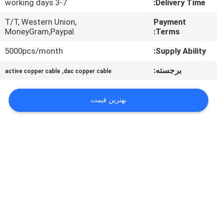
3-7 working days
Delivery Time:
کیفیت
T/T, Western Union,
Payment
MoneyGram,Paypal
Terms:
با
5000pcs/month
Supply Ability:
ما
تماس
برجسته:
,
active copper cable
dac copper cable
بگیرید
بهترین قیمت
اخبار
پرونده
ها
درخواست
نقل قول