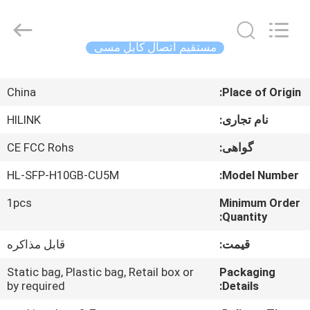
Shenzhen
HiLink
Technology
Co.,Ltd..
All
مستقیم اتصال کابل مسی
Rights
Reserved.
خونه
China
Place of Origin:
محصولات
نام تجاری:
HILINK
گواهی:
CE FCC Rohs
درباره
HL-SFP-H10GB-CU5M
Model Number:
ما
1pcs
Minimum Order
Quantity:
تور
قیمت:
قابل مذاکره
کارخانه
Static bag, Plastic bag, Retail box or
Packaging
by required
Details:
کنترل