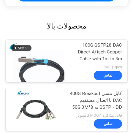
محصولات بالا
100G QSFP28 DAC
Direct Attach Copper
Cable with 1m to 3m
length passive cable
MOQ:1pcs
تماس
کابل مسی 400G Breakout
DAC با اتصال مستقیم
QSFP - DD به 8*50G 3M
قابل مذاکره MOQ:1 کامپیوتر
تماس